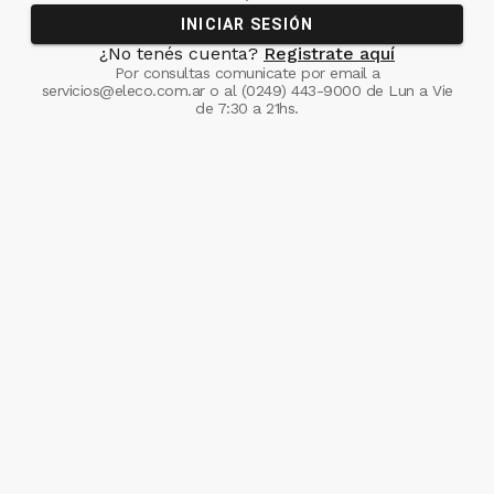
INICIAR SESIÓN
¿No tenés cuenta?
Registrate aquí
Por consultas comunicate
por email a
servicios@eleco.com.ar
o al
(0249) 443-9000
de Lun a Vie
de 7:30 a 21hs.