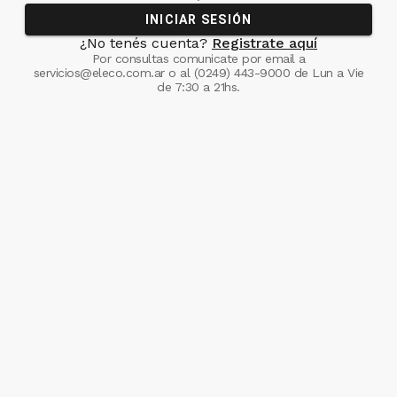
INICIAR SESIÓN
¿No tenés cuenta?
Registrate aquí
Por consultas comunicate
por email a
servicios@eleco.com.ar
o al
(0249) 443-9000
de Lun a Vie
de 7:30 a 21hs.