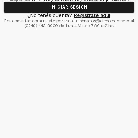
INICIAR SESIÓN
¿No tenés cuenta?
Registrate aquí
Por consultas comunicate
por email a
servicios@eleco.com.ar
o al
(0249) 443-9000
de Lun a Vie de 7:30 a 21hs.