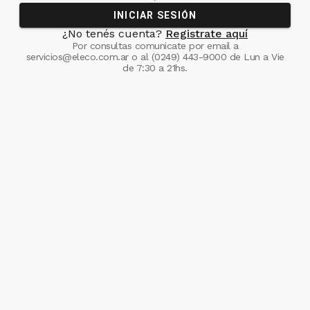
INICIAR SESIÓN
¿No tenés cuenta?
Registrate aquí
Por consultas comunicate
por email a
servicios@eleco.com.ar
o al
(0249) 443-9000
de Lun a Vie
de 7:30 a 21hs.