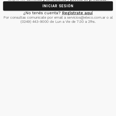
INICIAR SESIÓN
¿No tenés cuenta?
Registrate aquí
Por consultas comunicate
por email a
servicios@eleco.com.ar
o al
(0249) 443-9000
de Lun a Vie de 7:30 a 21hs.