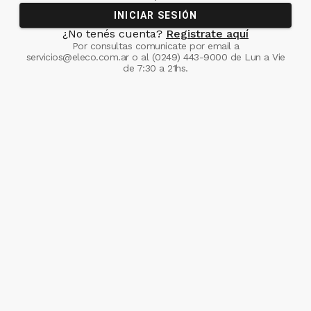
INICIAR SESIÓN
¿No tenés cuenta?
Registrate aquí
Por consultas comunicate
por email a
servicios@eleco.com.ar
o al
(0249) 443-9000
de Lun a Vie
de 7:30 a 21hs.