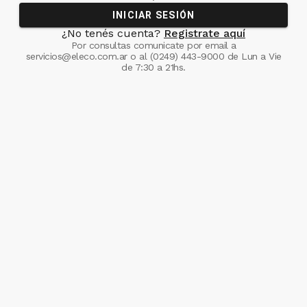
INICIAR SESIÓN
¿No tenés cuenta?
Registrate aquí
Por consultas comunicate
por email a
servicios@eleco.com.ar
o al
(0249) 443-9000
de Lun a Vie
de 7:30 a 21hs.