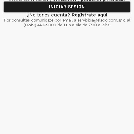
INICIAR SESIÓN
¿No tenés cuenta?
Registrate aquí
Por consultas comunicate
por email a
servicios@eleco.com.ar
o al
(0249) 443-9000
de Lun a Vie de 7:30 a 21hs.