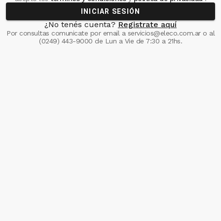
INICIAR SESIÓN
¿No tenés cuenta?
Registrate aquí
Por consultas comunicate
por email a
servicios@eleco.com.ar
o al
(0249) 443-9000
de Lun a Vie de 7:30 a 21hs.