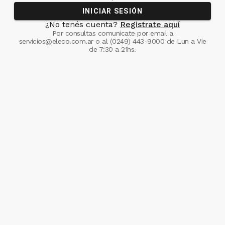
INICIAR SESIÓN
¿No tenés cuenta?
Registrate aquí
Por consultas comunicate
por email a
servicios@eleco.com.ar
o al
(0249) 443-9000
de Lun a Vie
de 7:30 a 21hs.