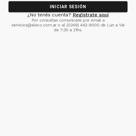
INICIAR SESIÓN
¿No tenés cuenta?
Registrate aquí
Por consultas comunicate
por email a
servicios@eleco.com.ar
o al
(0249) 443-9000
de Lun a Vie
de 7:30 a 21hs.