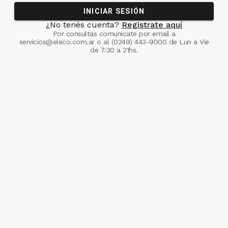
INICIAR SESIÓN
¿No tenés cuenta?
Registrate aquí
Por consultas comunicate
por email a
servicios@eleco.com.ar
o al
(0249) 443-9000
de Lun a Vie
de 7:30 a 21hs.