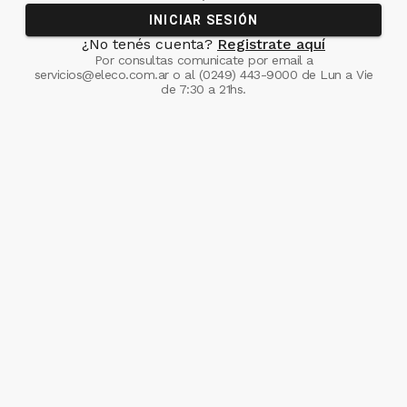
INICIAR SESIÓN
¿No tenés cuenta?
Registrate aquí
Por consultas comunicate
por email a
servicios@eleco.com.ar
o al
(0249) 443-9000
de Lun a Vie
de 7:30 a 21hs.