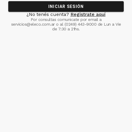
INICIAR SESIÓN
¿No tenés cuenta?
Registrate aquí
Por consultas comunicate
por email a
servicios@eleco.com.ar
o al
(0249) 443-9000
de Lun a Vie
de 7:30 a 21hs.