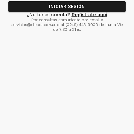
INICIAR SESIÓN
¿No tenés cuenta?
Registrate aquí
Por consultas comunicate
por email a
servicios@eleco.com.ar
o al
(0249) 443-9000
de Lun a Vie
de 7:30 a 21hs.