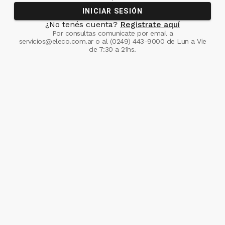
INICIAR SESIÓN
¿No tenés cuenta?
Registrate aquí
Por consultas comunicate
por email a
servicios@eleco.com.ar
o al
(0249) 443-9000
de Lun a Vie
de 7:30 a 21hs.