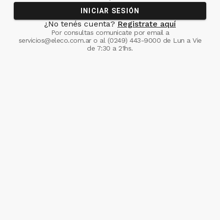
INICIAR SESIÓN
¿No tenés cuenta?
Registrate aquí
Por consultas comunicate
por email a
servicios@eleco.com.ar
o al
(0249) 443-9000
de Lun a Vie
de 7:30 a 21hs.