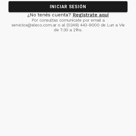
INICIAR SESIÓN
¿No tenés cuenta?
Registrate aquí
Por consultas comunicate
por email a
servicios@eleco.com.ar
o al
(0249) 443-9000
de Lun a Vie
de 7:30 a 21hs.