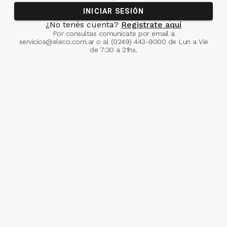
INICIAR SESIÓN
¿No tenés cuenta?
Registrate aquí
Por consultas comunicate
por email a
servicios@eleco.com.ar
o al
(0249) 443-9000
de Lun a Vie
de 7:30 a 21hs.