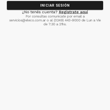
INICIAR SESIÓN
¿No tenés cuenta?
Registrate aquí
Por consultas comunicate
por email a
servicios@eleco.com.ar
o al
(0249) 443-9000
de Lun a Vie
de 7:30 a 21hs.