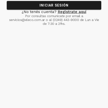
INICIAR SESIÓN
¿No tenés cuenta?
Registrate aquí
Por consultas comunicate
por email a
servicios@eleco.com.ar
o al
(0249) 443-9000
de Lun a Vie
de 7:30 a 21hs.