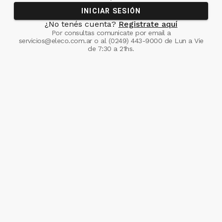
INICIAR SESIÓN
¿No tenés cuenta?
Registrate aquí
Por consultas comunicate
por email a
servicios@eleco.com.ar
o al
(0249) 443-9000
de Lun a Vie
de 7:30 a 21hs.