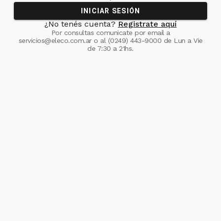
INICIAR SESIÓN
¿No tenés cuenta?
Registrate aquí
Por consultas comunicate
por email a
servicios@eleco.com.ar
o al
(0249) 443-9000
de Lun a Vie
de 7:30 a 21hs.