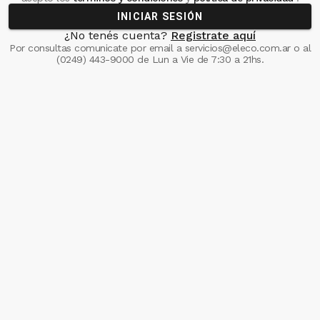
INICIAR SESIÓN
¿No tenés cuenta?
Registrate aquí
Por consultas comunicate
por email a
servicios@eleco.com.ar
o al
(0249) 443-9000
de Lun a Vie de 7:30 a 21hs.