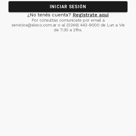
INICIAR SESIÓN
¿No tenés cuenta?
Registrate aquí
Por consultas comunicate
por email a
servicios@eleco.com.ar
o al
(0249) 443-9000
de Lun a Vie
de 7:30 a 21hs.