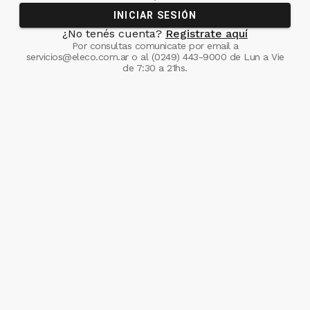
INICIAR SESIÓN
¿No tenés cuenta?
Registrate aquí
Por consultas comunicate
por email a
servicios@eleco.com.ar
o al
(0249) 443-9000
de Lun a Vie
de 7:30 a 21hs.