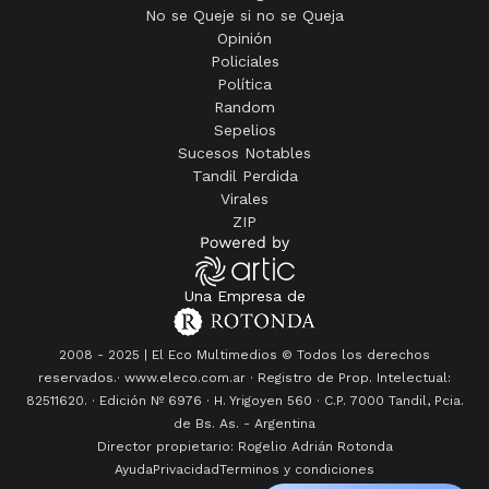
No se Queje si no se Queja
Opinión
Policiales
Política
Random
Sepelios
Sucesos Notables
Tandil Perdida
Virales
ZIP
Una Empresa de
2008 - 2025 | El Eco Multimedios © Todos los derechos
reservados.· www.eleco.com.ar · Registro de Prop. Intelectual:
82511620. · Edición Nº
6976
· H. Yrigoyen 560 · C.P. 7000 Tandil, Pcia.
de Bs. As. - Argentina
Director propietario: Rogelio Adrián Rotonda
Ayuda
Privacidad
Terminos y condiciones