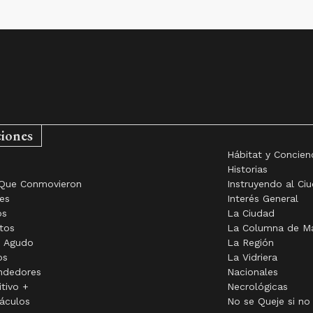
ciones
Hábitat y Concien
o
Historias
Que Conmovieron
Instruyendo al Ci
es
Interés General
os
La Ciudad
tos
La Columna de M
o Agudo
La Región
os
La Vidriera
ndedores
Nacionales
itivo +
Necrológicas
áculos
No se Queje si no