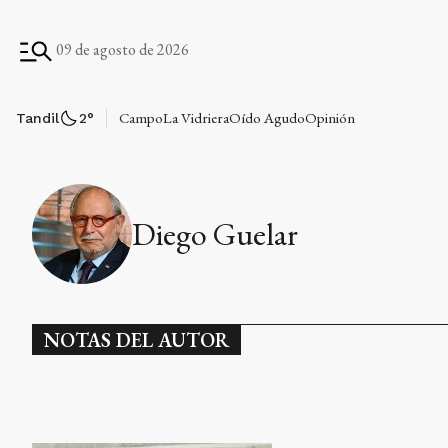
09 de agosto de 2026
Campo
La Vidriera
Oído Agudo
Opinión
Tandil
2
°
Diego Guelar
NOTAS DEL AUTOR