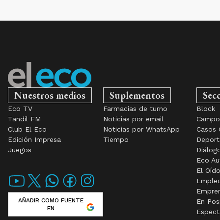
Nuestros medios
Suplementos
Sec
Eco TV
Farmacias de turno
Block
Tandil FM
Noticias por email
Camp
Club El Eco
Noticias por WhatsApp
Casos 
Edición Impresa
Tiempo
Deport
Juegos
Diálog
Eco Au
El Oíd
Emple
Empre
AÑADIR COMO FUENTE
En Pos
EN
Espect