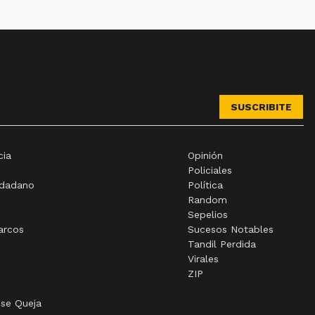
SUSCRIBITE
cia
Opinión
Policiales
udadano
Política
Random
Sepelios
arcos
Sucesos Notables
Tandil Perdida
Virales
ZIP
 se Queja