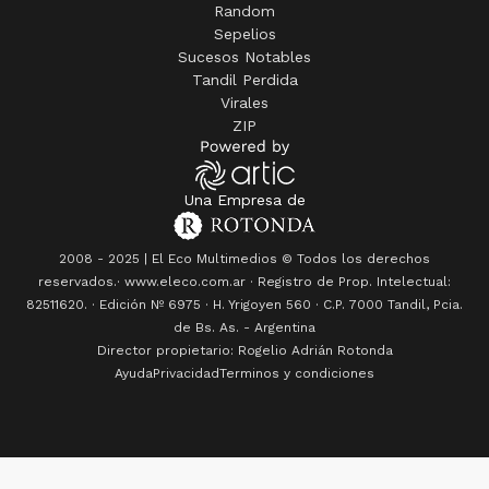
Random
Sepelios
Sucesos Notables
Tandil Perdida
Virales
ZIP
Una Empresa de
2008 - 2025 | El Eco Multimedios © Todos los derechos
reservados.· www.eleco.com.ar · Registro de Prop. Intelectual:
82511620. · Edición Nº
6975
· H. Yrigoyen 560 · C.P. 7000 Tandil, Pcia.
de Bs. As. - Argentina
Director propietario: Rogelio Adrián Rotonda
Ayuda
Privacidad
Terminos y condiciones