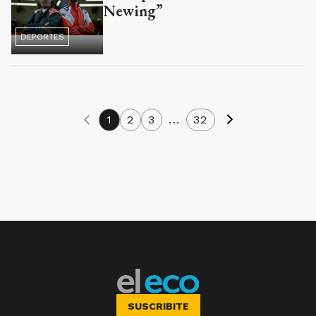
Newing”
DEPORTES
1
2
3
...
32
SUSCRIBITE