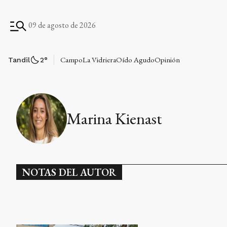
09 de agosto de 2026
Campo
La Vidriera
Oído Agudo
Opinión
Tandil
2
°
Marina Kienast
NOTAS DEL AUTOR