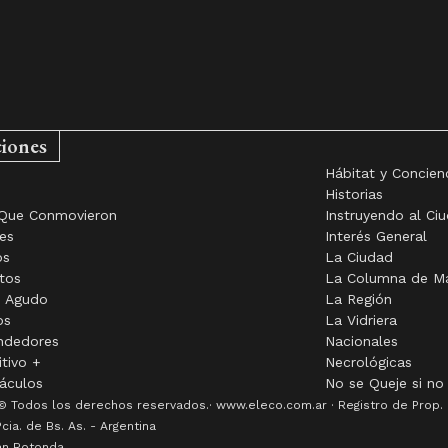
ciones
Hábitat y Concien
o
Historias
Que Conmovieron
Instruyendo al Ci
es
Interés General
os
La Ciudad
tos
La Columna de M
o Agudo
La Región
os
La Vidriera
ndedores
Nacionales
itivo +
Necrológicas
áculos
No se Queje si no
© Todos los derechos reservados.· www.eleco.com.ar · Registro de Prop. In
Pcia. de Bs. As. - Argentina
ián Rotonda