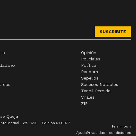
SUSCRIBITE
cia
Opinión
Policiales
udadano
Política
Random
Sepelios
arcos
Sucesos Notables
Tandil Perdida
Virales
ZIP
 se Queja
telectual: 82511620. · Edición Nº
6977
·
Terminos y
Ayuda
Privacidad
condiciones