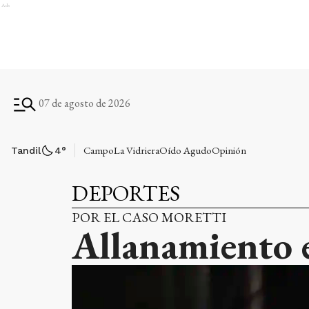
Ads
07 de agosto de 2026
Campo
La Vidriera
Oído Agudo
Opinión
Tandil
4
°
DEPORTES
POR EL CASO MORETTI
Allanamiento e