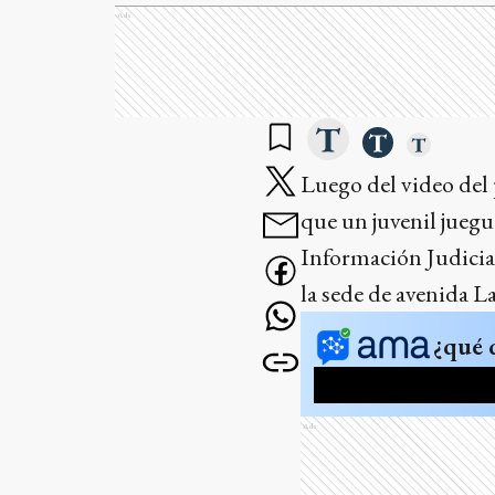
Ads
Luego del video del
que un juvenil juegue
Información Judicial
la sede de avenida La
¿qué 
Ads