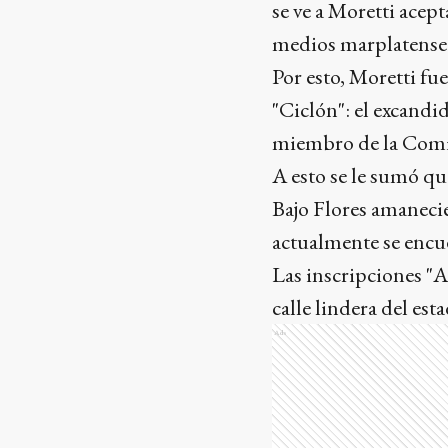
se ve a Moretti acep
medios marplatense
Por esto, Moretti fu
"Ciclón": el excandid
miembro de la Comis
A esto se le sumó qu
Bajo Flores amanecie
actualmente se encue
Las inscripciones "A
calle lindera del es
Ads