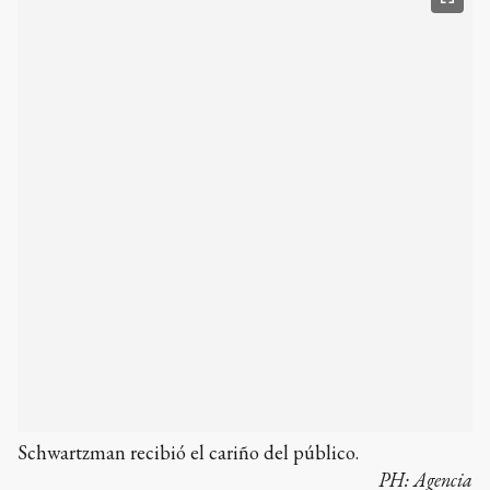
Schwartzman recibió el cariño del público.
PH:
Agencia
Diego "Peque" Schwartzman, el mejor tenista