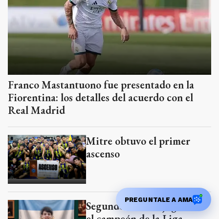
Franco Mastantuono fue presentado en la
Fiorentina: los detalles del acuerdo con el
Real Madrid
Mitre obtuvo el primer
ascenso
Segundo Lasarte jugará en
el campeón de la Liga
Nacional
PREGUNTALE A AMA
Qué gigante de Italia busca