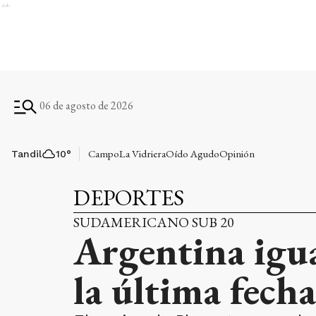
Ads
06 de agosto de 2026
Campo
La Vidriera
Oído Agudo
Opinión
Tandil
10
°
DEPORTES
SUDAMERICANO SUB 20
Argentina igua
la última fecha