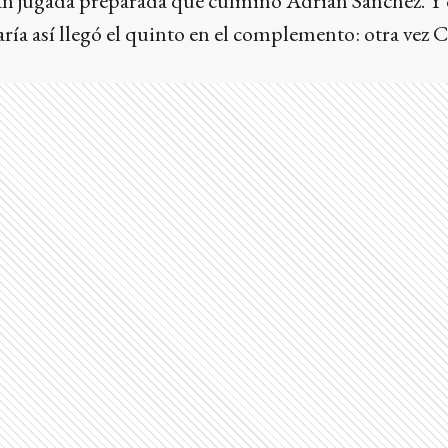
n jugada preparada que culminó Adrián Sánchez. Y
aría así llegó el quinto en el complemento: otra vez C