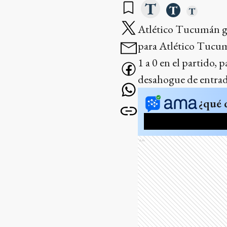
Atlético Tucumán go
para Atlético Tucum
1 a 0 en el partido, 
desahogue de entrada
¿qué 
Ads