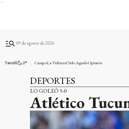
Ads
09 de agosto de 2026
Campo
La Vidriera
Oído Agudo
Opinión
Tandil
2
°
DEPORTES
LO GOLEÓ 5-0
Atlético Tucu