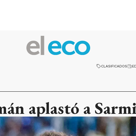
CLASIFICADOS
E
mán aplastó a Sarm