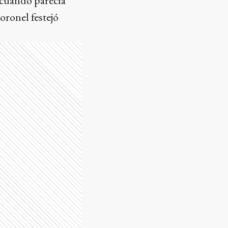
 cuando parecía
oronel festejó