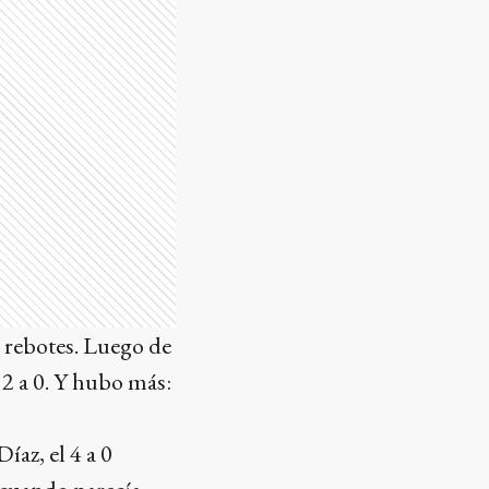
s rebotes. Luego de
2 a 0. Y hubo más:
íaz, el 4 a 0