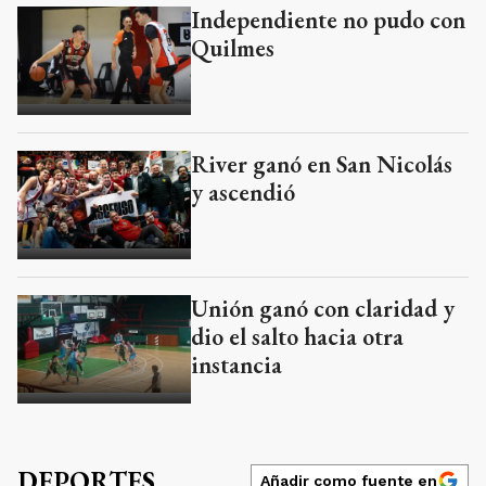
Independiente no pudo con
Quilmes
River ganó en San Nicolás
y ascendió
Unión ganó con claridad y
dio el salto hacia otra
instancia
DEPORTES
Añadir como fuente en