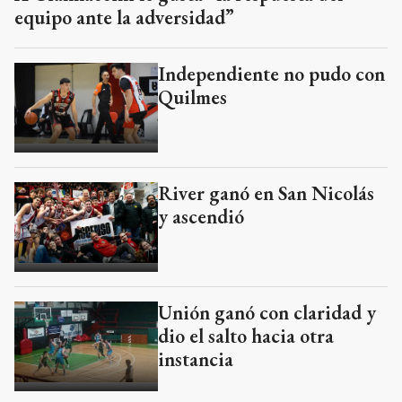
equipo ante la adversidad”
Independiente no pudo con
Quilmes
River ganó en San Nicolás
y ascendió
Unión ganó con claridad y
dio el salto hacia otra
instancia