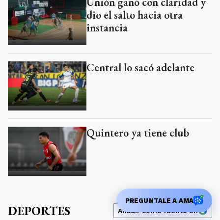
Unión ganó con claridad y
dio el salto hacia otra
instancia
Central lo sacó adelante
Quintero ya tiene club
PREGUNTALE A AMA
DEPORTES
Añadir como fuente en