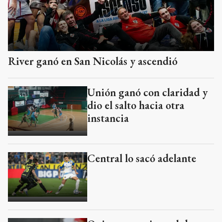
River ganó en San Nicolás y ascendió
Unión ganó con claridad y
dio el salto hacia otra
instancia
Central lo sacó adelante