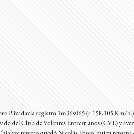
ro Rivadavia registró 1m36s065 (a 158,105 Km/h.) 
zado del Club de Volantes Entrerrianos (CVE) y aven
hialvo; tercero quedó Nicolás Posco, quien retorna