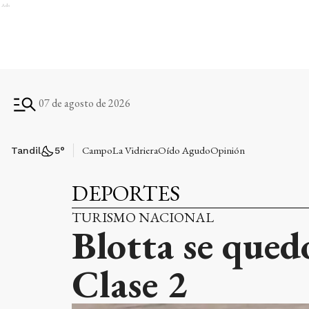
Ads
07 de agosto de 2026
Campo
La Vidriera
Oído Agudo
Opinión
Tandil
5
°
DEPORTES
TURISMO NACIONAL
Blotta se qued
Clase 2