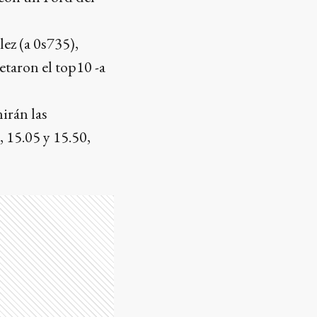
ez (a 0s735),
taron el top10 -a
nirán las
, 15.05 y 15.50,