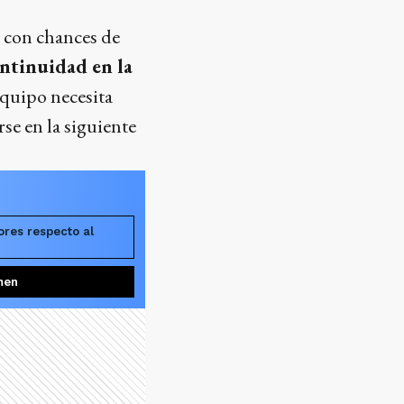
r con chances de
ontinuidad en la
equipo necesita
se en la siguiente
res respecto al
men