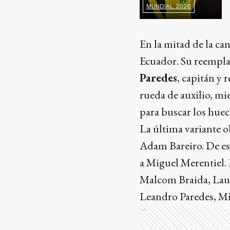
MUNDIAL 2026
En la mitad de la ca
Ecuador. Su reempla
Paredes
, capitán y
rueda de auxilio, mi
para buscar los hueco
La última variante o
Adam Bareiro. De e
a Miguel Merentiel.
Malcom Braida, Laut
Leandro Paredes, M
Ads