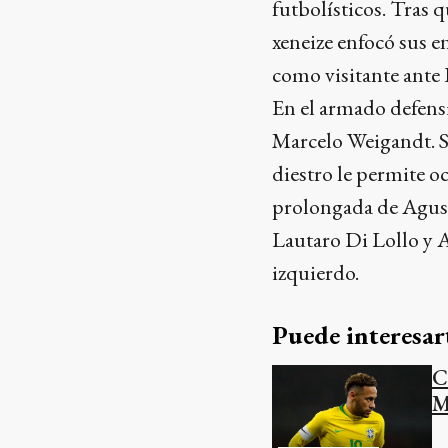
futbolísticos. Tras
xeneize enfocó sus e
como visitante ante 
En el armado defensi
Marcelo Weigandt. Si
diestro le permite o
prolongada de Agust
Lautaro Di Lollo y A
izquierdo.
Puede interesar
C
M