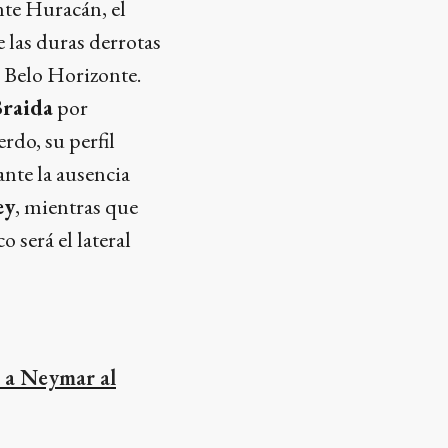
nte Huracán, el
 las duras derrotas
n Belo Horizonte.
raida
por
rdo, su perfil
ante la ausencia
ey
, mientras que
 será el lateral
r a Neymar al