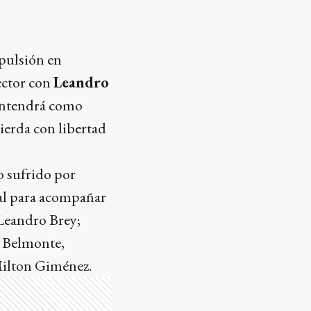
xpulsión en
ector con
Leandro
mantendrá como
ierda con libertad
o sufrido por
ial para acompañar
Leandro Brey;
s Belmonte,
Milton Giménez.