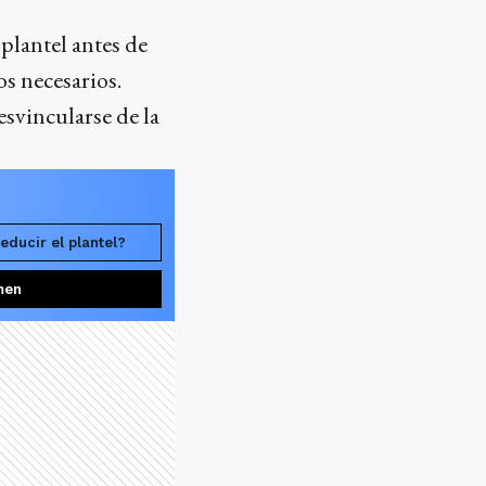
plantel antes de
os necesarios.
esvincularse de la
educir el plantel?
men