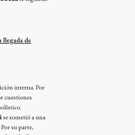
a llegada de
ición interna. Por
or cuestiones
olístico.
i
se sometió a una
Por su parte,