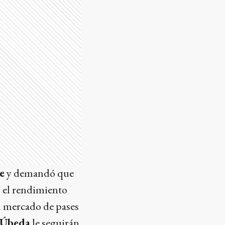
e
y demandó que
o el rendimiento
el mercado de pases
 Úbeda
le seguirán