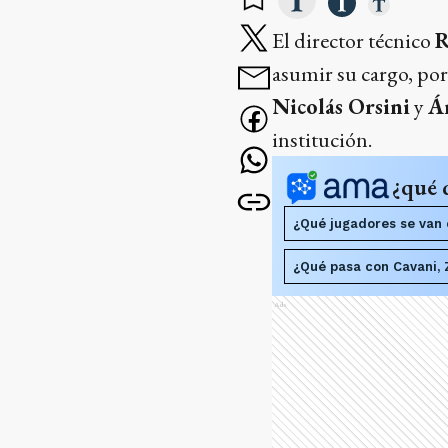
El director técnico
R
asumir su cargo, por 
Nicolás Orsini
y
Á
institución.
¿qué 
¿Qué jugadores se van 
¿Qué pasa con Cavani, 
Ads