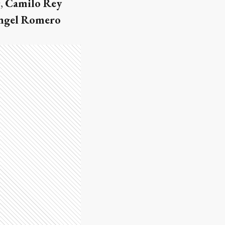
r,
Camilo Rey
ngel Romero