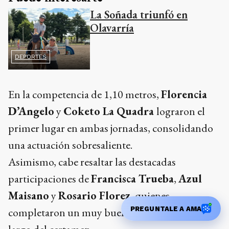
La Soñada triunfó en
Olavarría
DEPORTES
En la competencia de 1,10 metros,
Florencia
D’Angelo
y
Coketo La Quadra
lograron el
primer lugar en ambas jornadas, consolidando
una actuación sobresaliente.
Asimismo, cabe resaltar las destacadas
participaciones de
Francisca Trueba
,
Azul
Maisano
y
Rosario Florez
, quienes
PREGUNTALE A AMA
completaron un muy buen desempeño a lo