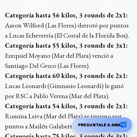
Categoría hasta 56 kilos, 3 rounds de 2x1:
Aaron Wilford (Las Flores) derrotó por puntos
a Lucas Echeverría (El Costal de la Florida Box).
Categoría hasta 55 kilos, 3 rounds de 3x1:
Ezequiel Moyano (Mar del Plata) venció a
Santiago Del Greco (Las Flores).
Categoría hasta 60 kilos, 3 rounds de 2x1:
Lucas Leonardi (Gimnasio Leonardi) le ganó
por RSC a Pablo Verena (Mar del Plata).
Categoría hasta 54 kilos, 3 rounds de 2x1:
Romina Leiva (Mar del Plata) se impuso por
puntos a Mailén Galabert (Gimnasio Galabert).
PREGUNTALE A AMA
Categoría hasta 75 kilos, 3 rounds de 3x1: