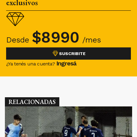
exclusivos
$
8990
Desde
/mes
SUSCRIBITE
Ingresá
¿Ya tenés una cuenta?
RELACIONADAS