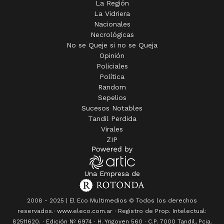
La Región
La Vidriera
Nacionales
Necrológicas
No se Queje si no se Queja
Opinión
Policiales
Política
Random
Sepelios
Sucesos Notables
Tandil Perdida
Virales
ZIP
Una Empresa de
2008 - 2025 | El Eco Multimedios © Todos los derechos
reservados.· www.eleco.com.ar · Registro de Prop. Intelectual:
82511620. · Edición Nº
6974
· H. Yrigoyen 560 · C.P. 7000 Tandil, Pcia.