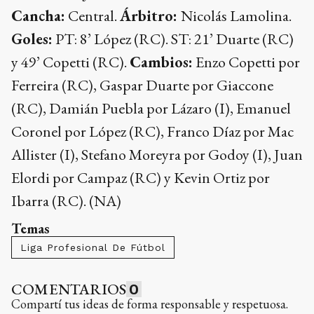
Cancha:
Central.
Árbitro:
Nicolás Lamolina.
Goles:
PT: 8’ López (RC). ST: 21’ Duarte (RC)
y 49’ Copetti (RC).
Cambios:
Enzo Copetti por
Ferreira (RC), Gaspar Duarte por Giaccone
(RC), Damián Puebla por Lázaro (I), Emanuel
Coronel por López (RC), Franco Díaz por Mac
Allister (I), Stefano Moreyra por Godoy (I), Juan
Elordi por Campaz (RC) y Kevin Ortiz por
Ibarra (RC). (NA)
Temas
Liga Profesional De Fútbol
COMENTARIOS
0
Compartí tus ideas de forma responsable y respetuosa.