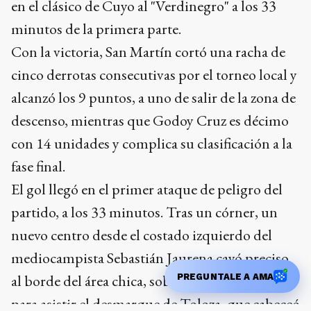
en el clásico de Cuyo al "Verdinegro" a los 33
minutos de la primera parte.
Con la victoria, San Martín cortó una racha de
cinco derrotas consecutivas por el torneo local y
alcanzó los 9 puntos, a uno de salir de la zona de
descenso, mientras que Godoy Cruz es décimo
con 14 unidades y complica su clasificación a la
fase final.
El gol llegó en el primer ataque de peligro del
partido, a los 33 minutos. Tras un córner, un
nuevo centro desde el costado izquierdo del
mediocampista Sebastián Jaurena cayó preciso
al borde del área chica, sobre el primer palo,
PREGUNTALE A AMA
para asistir el desmarque de Toloza, que cabeceó