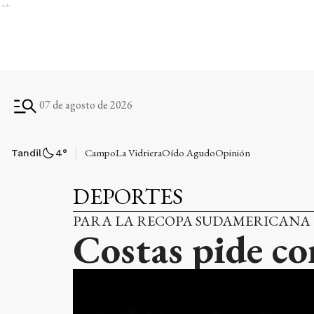
Ads
07 de agosto de 2026
Campo
La Vidriera
Oído Agudo
Opinión
Tandil
4
°
DEPORTES
PARA LA RECOPA SUDAMERICANA
Costas pide co