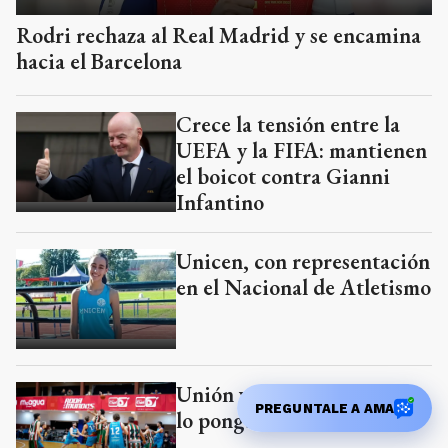
Rodri rechaza al Real Madrid y se encamina
hacia el Barcelona
Crece la tensión entre la
UEFA y la FIFA: mantienen
el boicot contra Gianni
Infantino
Unicen, con representación
en el Nacional de Atletismo
Unión va por el triunfo que
PREGUNTALE A AMA
lo ponga en otra instancia