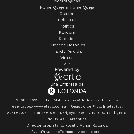
Necrológicas
No se Queje si no se Queja
Opinión
Policiales
Política
Random
Sepelios
Sucesos Notables
Tandil Perdida
Virales
ZIP
Una Empresa de
2008 - 2025 | El Eco Multimedios © Todos los derechos
reservados.· www.eleco.com.ar · Registro de Prop. Intelectual:
82511620. · Edición Nº
6976
· H. Yrigoyen 560 · C.P. 7000 Tandil, Pcia.
de Bs. As. - Argentina
Director propietario: Rogelio Adrián Rotonda
Ayuda
Privacidad
Terminos y condiciones