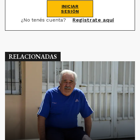
INICIAR
SESIÓN
¿No tenés cuenta?
Registrate aquí
RELACIONADAS