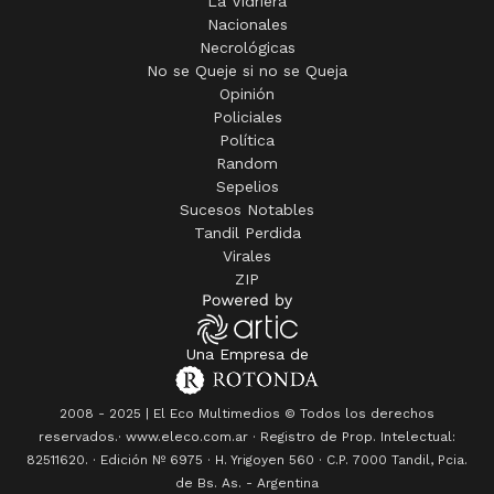
La Vidriera
Nacionales
Necrológicas
No se Queje si no se Queja
Opinión
Policiales
Política
Random
Sepelios
Sucesos Notables
Tandil Perdida
Virales
ZIP
Una Empresa de
2008 - 2025 | El Eco Multimedios © Todos los derechos
reservados.· www.eleco.com.ar · Registro de Prop. Intelectual:
82511620. · Edición Nº
6975
· H. Yrigoyen 560 · C.P. 7000 Tandil, Pcia.
de Bs. As. - Argentina