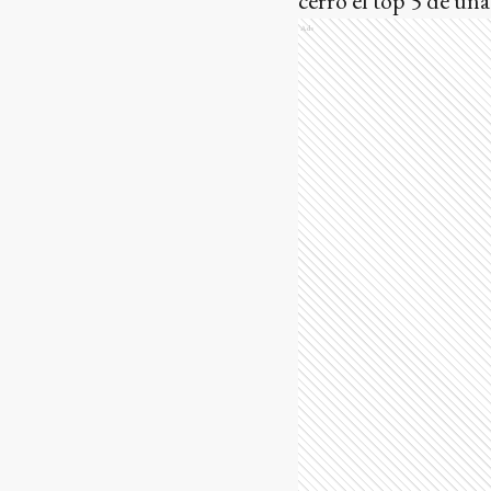
cerró el top 5 de u
Ads