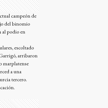
actual campeón de
ajo del binomio
 al podio en
ulares, escoltado
Garrigó, arribaron
oto marplatense
erced a una
urcia tercero.
icación.