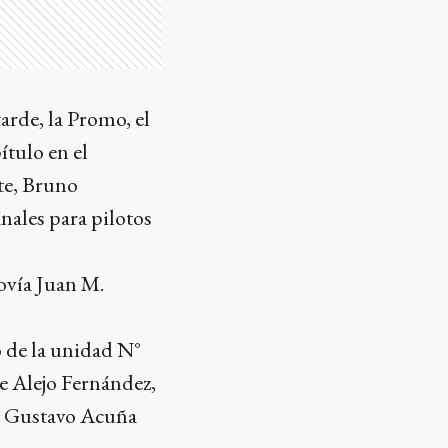
arde, la Promo, el
ítulo en el
te, Bruno
inales para pilotos
tovía Juan M.
o de la unidad N°
e Alejo Fernández,
o. Gustavo Acuña