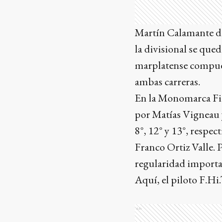
Martín Calamante do
la divisional se qu
marplatense compues
ambas carreras.
En la Monomarca Fiat
por Matías Vigneau 
8°, 12° y 13°, respec
Franco Ortiz Valle. 
regularidad importan
Aquí, el piloto F.Hi
Ads