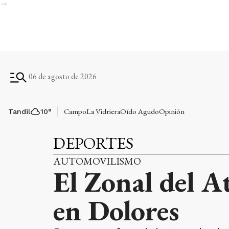
Ads
06 de agosto de 2026
Campo
La Vidriera
Oído Agudo
Opinión
Tandil
10
°
DEPORTES
AUTOMOVILISMO
El Zonal del A
en Dolores