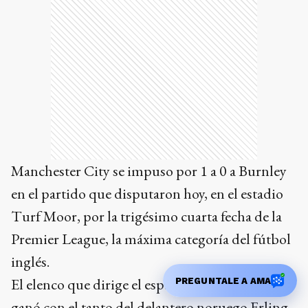
Manchester City se impuso por 1 a 0 a Burnley
en el partido que disputaron hoy, en el estadio
Turf Moor, por la trigésimo cuarta fecha de la
Premier League, la máxima categoría del fútbol
inglés.
El elenco que dirige el español Josep Guardiola
PREGUNTALE A AMA
ganó con el tanto del delantero noruego Erling